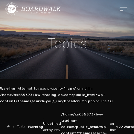
ナ
ビ
ゲ
ー
シ
Topics
ョ
ン
を
開
閉
す
る
Warning
: Attempt to read property "name" on null in
/home/xs655373/bw-trading-co.com/public_html/wp-
content/themes/earch-you/_inc/breadcrumb.php
on line
18
Destination
/home/xs655373/bw-
:
trading-
Undefined
on
Warning
co.com/public_html/wp-
122
Warn
Home
Topics
array key
line
content/themes/earch-