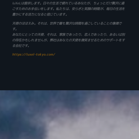
luXeLは提供します。日々の生活で疲れているあなたが、ちょっとだけ贅沢に過
ごすためのお手伝いをします。私たちは、安らぎと笑顔の時間が、毎日の生活を
豊かにする活力になると信じています。
天使のほほえみ。それは、世界で最も贅沢な時間を過ごしていることの象徴で
す。
あなたにとっての天使、それは、家族であったり、恋人であったり、あるいは別
の存在かもしれませんが、弊社はあなたの天使を微笑ませるためのサポートをす
る会社です。
https://luxel-tokyo.com/