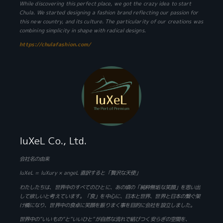
While discovering this perfect place, we got the crazy idea to start
Chula. We started designing a fashion brand reflecting our passion for
this new country, and its culture. The particularity of our creations was
combining simplicity in shape with radical designs.
https://chulafashion.com/
luXeL Co., Ltd.
会社名の由来
luXeL = luXury × angeL 直訳すると「贅沢な天使」
わたしたちは、世界中のすべてのひとに、あの頃の「純粋無垢な笑顔」を思い出
して欲しいと考えています。「食」を中心に、日本と世界、世界と日本の繋ぐ架
け橋になり、世界中の食卓に笑顔を振りまく事を目的に会社を設立しました。
世界中の”いいもの“と”いいひと”が自然な流れで結びつく安らぎの空間を、