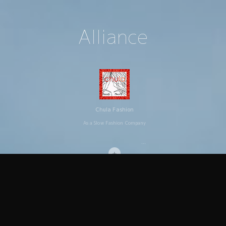
Alliance
Chula Fashion
As a Slow Fashion Company
＋