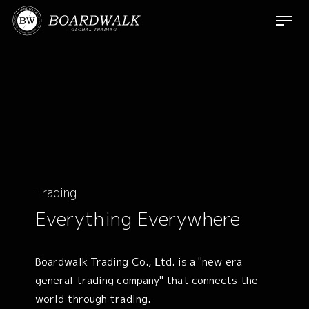
ナ
ビ
ゲ
ー
シ
ョ
ン
を
開
閉
す
る
Trading
Everything Everywhere
Boardwalk Trading Co., Ⅼtd. is a "new era
general trading company" that connects the
world through trading.