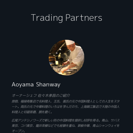
Trading Partners
Aoyama Shanway
オーナーシェフ 佐々木孝昌のご紹介
原宿、福禄寿飯店で名料理人、王氏、張氏の元で中国料理人としての人生をスタ
ート。両氏の元で中華料理のいろはを学んだのち、上海錦江飯店で大陸の中国人
料理人と切磋琢磨、腕を磨く。
広尾アンテシノワーズで新しい形の中国料理を提供し好評を得る。青山、サバス
東京、コパ東京、龍井茶楼などでも経験を重ね、鉄板中華、青山シャンウェイを
オープン。