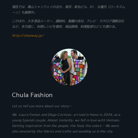
現在では、青山シャンウェイのほか、東京・新丸ビル、B1、水蓮月（ロータスム
ーン）も展開中。
このほか、大手食品メーカー、調味料、製麺の各社、テレビ・カタログ通販会社
など、多方面に、料理レシピを提供、商品開発、料理監修などにも携わる。
http://shanway.jp/
Chula Fashion
Let us tell you more about our story…
We -Laura Fontan and Diego Cortizas- arrived in Hanoi in 2004, as a
young Spanish couple. Almost instantly, we fell in love with Vietnam.
Getting inspiration from the people, the food, the colors… We were
also amazed by the fabrics and crafts surrounding us in the city.