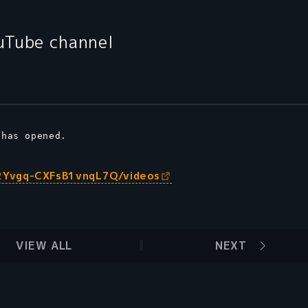
uTube channel
 has opened.
2Yvgq-CXFsB1vnqL7Q/videos
VIEW ALL
NEXT