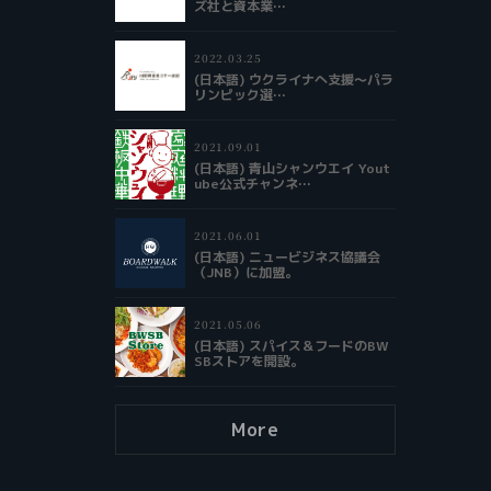
ズ社と資本業…
2022.03.25
(日本語) ウクライナへ支援～パラ
リンピック選…
2021.09.01
(日本語) 青山シャンウエイ Yout
ube公式チャンネ…
2021.06.01
(日本語) ニュービジネス協議会
（JNB）に加盟。
2021.05.06
(日本語) スパイス＆フードのBW
SBストアを開設。
More