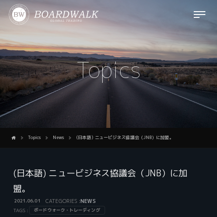
ナ
ビ
ゲ
ー
シ
Topics
ョ
ン
を
開
閉
す
る
Destination
Home
Topics
News
(日本語) ニュービジネス協議会（JNB）に加盟。
(日本語) ニュービジネス協議会（JNB）に加
盟。
2021.06.01
CATEGORIES :
NEWS
ボードウォーク・トレーディング
TAGS :